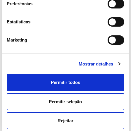
Preferências
Estatísticas
Marketing
15 ABRIL 2026
Mostrar detalhes
Assembleia Geral de Acionistas
2026 aprova todos os pontos
Permitir todos
com larga maioria
Permitir seleção
Investidores
Institucional
Rejeitar