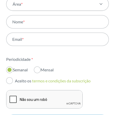
Área
*
Todas as áreas
Nome
*
Atividade
Email
*
Institucional
Sustentabilidade
Periodicidade
*
Inovação
Semanal
Mensal
Investidores
Aceito os
termos e condições da subscrição
Publicações