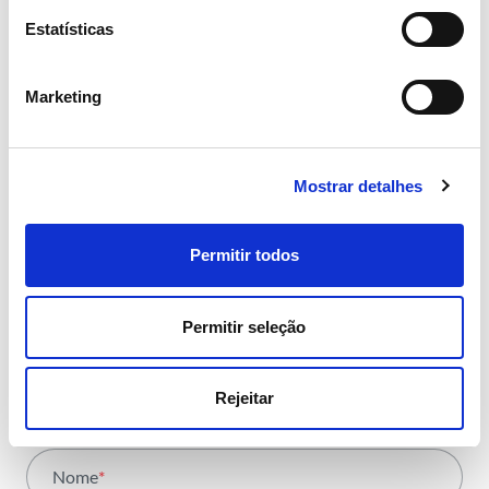
Estatísticas
Marketing
NEWSLETTER
Receba todos os detalhes da
operação,
Mostrar detalhes
tendências e notícias que
partilhamos
Permitir todos
com toda a energia
Permitir seleção
Rejeitar
Área
*
Todas as áreas
Nome
*