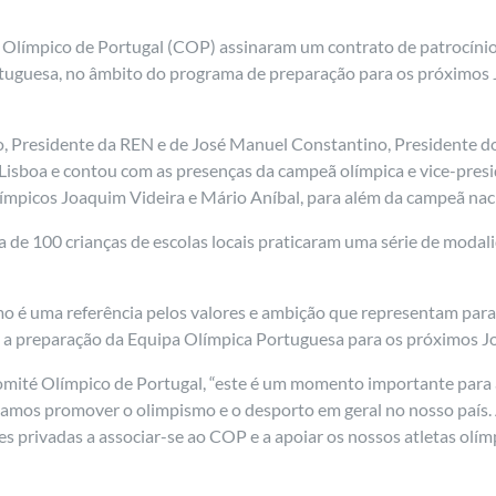
Olímpico de Portugal (COP) assinaram um contrato de patrocínio, 
uguesa, no âmbito do programa de preparação para os próximos J
o, Presidente da REN e de José Manuel Constantino, Presidente do
 Lisboa e contou com as presenças da campeã olímpica e vice-pre
mpicos Joaquim Videira e Mário Aníbal, para além da campeã nacio
ca de 100 crianças de escolas locais praticaram uma série de moda
mo é uma referência pelos valores e ambição que representam para
a preparação da Equipa Olímpica Portuguesa para os próximos Jog
ité Olímpico de Portugal, “este é um momento importante para a v
amos promover o olimpismo e o desporto em geral no nosso país. 
 privadas a associar-se ao COP e a apoiar os nossos atletas olímp