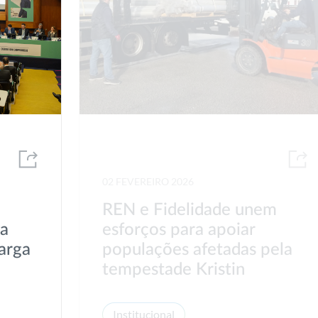
02 FEVEREIRO 2026
REN e Fidelidade unem
va
esforços para apoiar
arga
populações afetadas pela
tempestade Kristin
Institucional