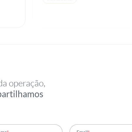
da operação,
partilhamos
ome
*
Email
*