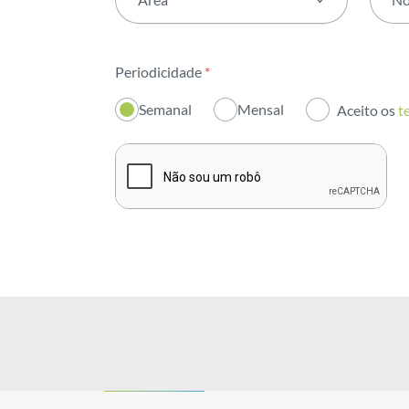
Todas as áreas
Periodicidade
*
Atividade
Semanal
Mensal
Aceito os
t
Institucional
Sustentabilidade
Inovação
Investidores
Publicações