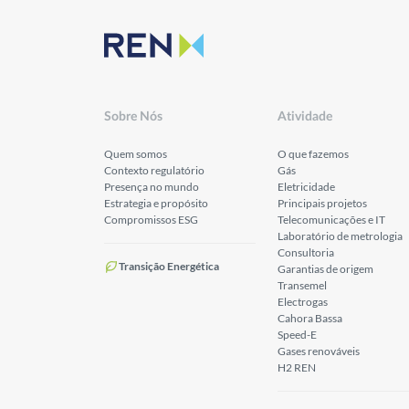
Sobre Nós
Atividade
Quem somos
O que fazemos
Contexto regulatório
Gás
Presença no mundo
Eletricidade
Estrategia e propósito
Principais projetos
Compromissos ESG
Telecomunicações e IT
Laboratório de metrologia
Consultoria
Transição Energética
Garantias de origem
Transemel
Electrogas
Cahora Bassa
Speed-E
Gases renováveis
H2 REN