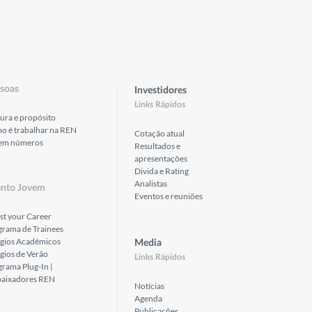
soas
Investidores
Links Rápidos
ura e propósito
o é trabalhar na REN
Cotação atual
em números
Resultados e
apresentações
Divida e Rating
Analistas
ento Jovem
Eventos e reuniões
st your Career
grama de Trainees
ágios Académicos
Media
gios de Verão
Links Rápidos
rama Plug-In |
aixadores REN
Notícias
Agenda
Publicações