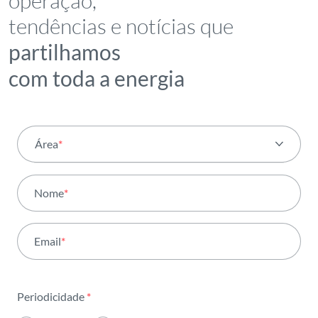
operação,
tendências e notícias que
partilhamos
com toda a energia
Área
*
Todas as áreas
Nome
*
Atividade
Email
*
Institucional
Sustentabilidade
Periodicidade
*
Inovação