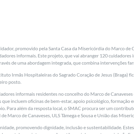
dador, promovido pela Santa Casa da Misericórdia do Marco de 
adores informais. Este projeto, que vai abranger 120 cuidadores
, através de uma abordagem integrada, que combina intervenções fa
tituto Irmãs Hospitaleiras do Sagrado Coração de Jesus (Braga) fi
eiro posto.
adores informais residentes no concelho do Marco de Canaveses e
os que incluem oficinas de bem-estar, apoio psicológico, formação 
io. Para além da resposta local, o SMAC procura ser um contributo 
 de Marco de Canaveses, ULS Tâmega e Sousa e União das Miseric
unidade, promovendo dignidade, inclusão e sustentabilidade. Este