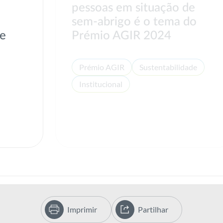
pessoas em situação de
sem-abrigo é o tema do
de
Prémio AGIR 2024
Prémio AGIR
Sustentabilidade
Institucional
Imprimir
Partilhar