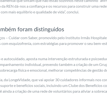
é fundamental que sintam que não estão sozinhos neste caminho” afi
 da REN dá-nos a confiança e os recursos para construir uma rede
com mais equilíbrio e qualidade de vida”, conclui.
também foram distinguidos
ços – Cuidar com Saber, promovido pelo Instituto Irmãs Hospitale
as com esquizofrenia, com estratégias para promover o seu bem-es
o e autocuidado, aposta numa intervenção estruturada e psicoedu
ompanhamento individual, prevendo também a criação de um Grup
 sobrecarga física e emocional, melhorar competências de gestão do
meia, da LongeVidade, que vai apoiar 30 cuidadores informais nos c
 suporte e benefícios sociais, incluindo um Clube dos Benefícios c
ê ainda a criação de uma rede de voluntários para aliviar a sobrec