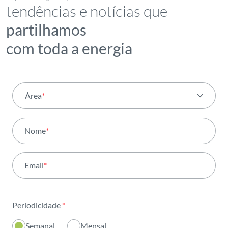
tendências e notícias que
partilhamos
com toda a energia
Área
*
Todas as áreas
Nome
*
Atividade
Email
*
Institucional
Sustentabilidade
Periodicidade
*
Inovação
Semanal
Mensal