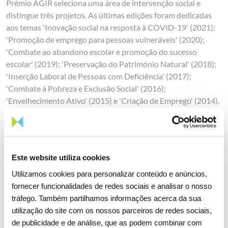
Prémio AGIR seleciona uma área de intervenção social e
distingue três projetos. As últimas edições foram dedicadas
aos temas 'Inovação social na resposta à COVID-19' (2021);
'Promoção de emprego para pessoas vulneráveis' (2020);
'Combate ao abandono escolar e promoção do sucesso
escolar' (2019); 'Preservação do Património Natural' (2018);
'Inserção Laboral de Pessoas com Deficiência' (2017);
'Combate à Pobreza e Exclusão Social' (2016);
'Envelhecimento Ativo' (2015) e 'Criação de Emprego' (2014).
A seleção dos três melhores projetos é da responsabilidade da
REN, em parceria com a Stpone Soup Consulting que
acompanha e monitoriza a utilização dos fundos doados a
Este website utiliza cookies
cada projeto apoiado, efetuando também a avaliação do
impacto social real do apoio da REN a cada projeto. Ao
Utilizamos cookies para personalizar conteúdo e anúncios,
primeiro classificado é atribuído um valor monetário de trinta
fornecer funcionalidades de redes sociais e analisar o nosso
mil euros, ao segundo quinze mil euros e ao terceiro cinco mil
tráfego. Também partilhamos informações acerca da sua
euros.
utilização do site com os nossos parceiros de redes sociais,
de publicidade e de análise, que as podem combinar com