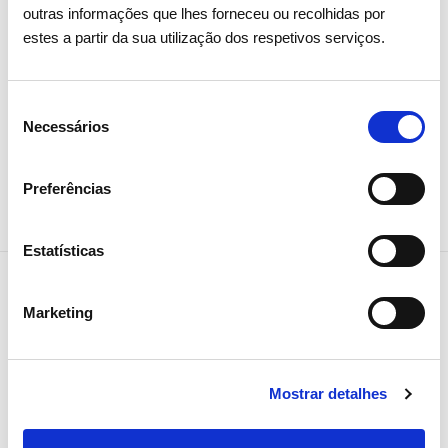
Mais informação em:
http://www.ren.pt/pt-
outras informações que lhes forneceu ou recolhidas por
PT/sustentabilidade/premio_agir/
estes a partir da sua utilização dos respetivos serviços.
Seleção
Necessários
de
Partilhar notícia
consentimento
Preferências
Estatísticas
Marketing
Notícias relacionadas
Mostrar detalhes