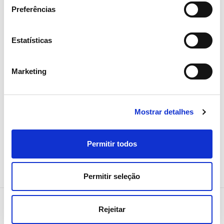
Preferências
15 ABRIL 2026
Assembleia Geral de Acionistas
Estatísticas
2026 aprova todos os pontos
com larga maioria
Marketing
Investidores
Institucional
Mostrar detalhes
Permitir todos
Permitir seleção
Rejeitar