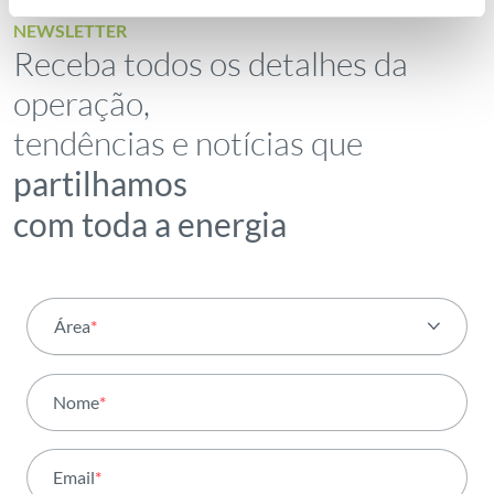
NEWSLETTER
Receba todos os detalhes da
operação,
tendências e notícias que
partilhamos
com toda a energia
Área
*
Todas as áreas
Nome
*
Atividade
Email
*
Institucional