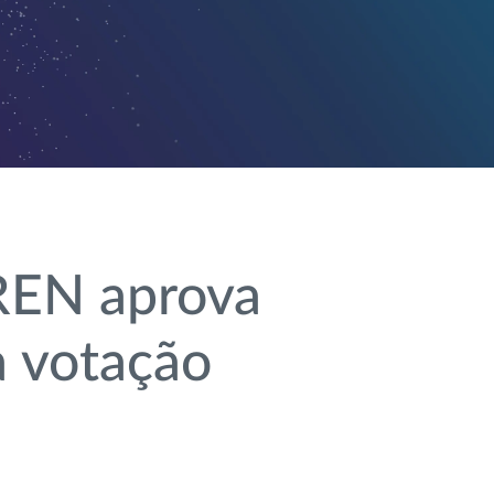
 REN aprova
a votação