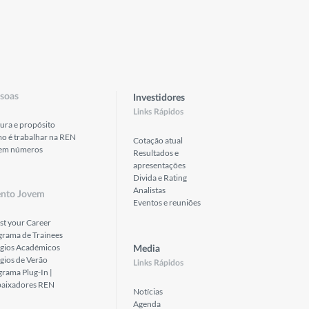
soas
Investidores
Links Rápidos
ura e propósito
o é trabalhar na REN
Cotação atual
em números
Resultados e
apresentações
Divida e Rating
Analistas
ento Jovem
Eventos e reuniões
st your Career
grama de Trainees
ágios Académicos
Media
gios de Verão
Links Rápidos
rama Plug-In |
aixadores REN
Notícias
Agenda