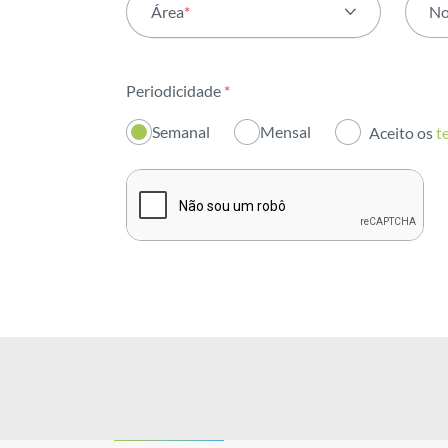
Área
*
N
Todas as áreas
Periodicidade
*
Atividade
Semanal
Mensal
Aceito os
t
Institucional
Sustentabilidade
Inovação
Investidores
Publicações