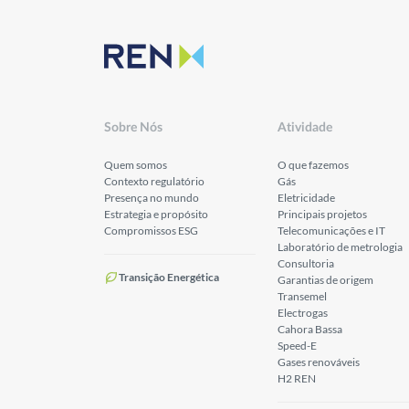
Sobre Nós
Atividade
Quem somos
O que fazemos
Contexto regulatório
Gás
Presença no mundo
Eletricidade
Estrategia e propósito
Principais projetos
Compromissos ESG
Telecomunicações e IT
Laboratório de metrologia
Consultoria
Transição Energética
Garantias de origem
Transemel
Electrogas
Cahora Bassa
Speed-E
Gases renováveis
H2 REN