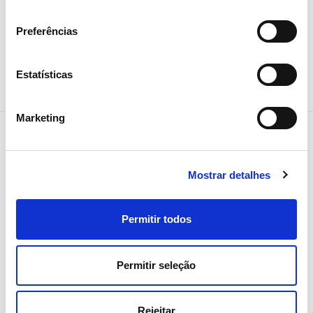
consentimento
Preferências
Estatísticas
Marketing
Mostrar detalhes
NEWSLETTER
Receba todos os detalhes da
Permitir todos
operação,
tendências e notícias que
Permitir seleção
partilhamos
com toda a energia
Rejeitar