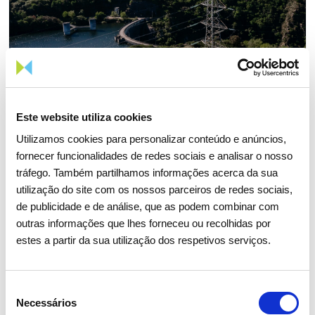
Este website utiliza cookies
Utilizamos cookies para personalizar conteúdo e anúncios,
fornecer funcionalidades de redes sociais e analisar o nosso
tráfego. Também partilhamos informações acerca da sua
05 AGOSTO 2026
utilização do site com os nossos parceiros de redes sociais,
de publicidade e de análise, que as podem combinar com
Revista TIME volta a distinguir
outras informações que lhes forneceu ou recolhidas por
REN como uma das empresas
estes a partir da sua utilização dos respetivos serviços.
mais sustentáveis do mundo
Seleção
Sustentabilidade
Necessários
de