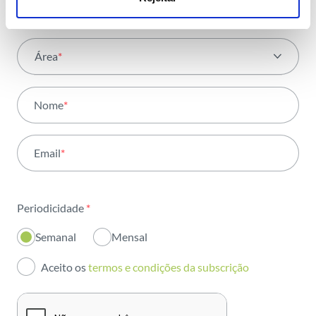
Área
*
Todas as áreas
Nome
*
Atividade
Email
*
Institucional
Sustentabilidade
Periodicidade
*
Inovação
Semanal
Mensal
Investidores
Aceito os
termos e condições da subscrição
Publicações