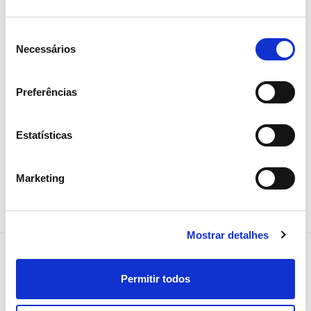
Assembleia Geral de Acionistas
Seleção
2026 aprova todos os pontos
Necessários
de
com larga maioria
consentimento
Preferências
Investidores
Institucional
Estatísticas
Marketing
Mostrar detalhes
Permitir todos
NEWSLETTER