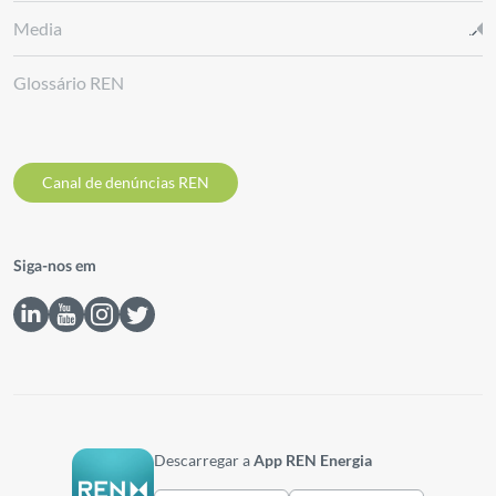
Media
Glossário REN
Canal de denúncias REN
Siga-nos em
Descarregar a
App REN Energia