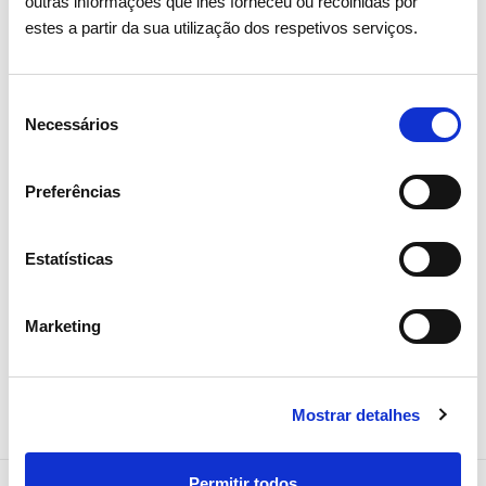
outras informações que lhes forneceu ou recolhidas por
estes a partir da sua utilização dos respetivos serviços.
15 ABRIL 2026
Seleção
Assembleia Geral de Acionistas
Necessários
de
2026 aprova todos os pontos
consentimento
com larga maioria
Preferências
Investidores
Institucional
Estatísticas
Marketing
Mostrar detalhes
Permitir todos