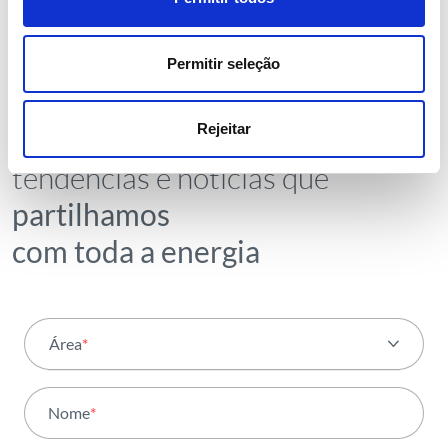
Permitir seleção
NEWSLETTER
Receba todos os detalhes da
Rejeitar
operação,
tendências e notícias que
partilhamos
com toda a energia
Área
*
Todas as áreas
Nome
*
Atividade