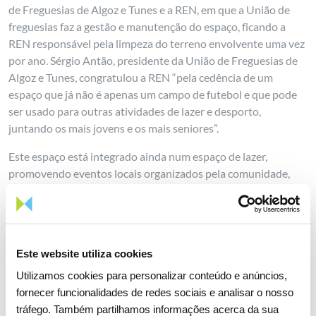
de Freguesias de Algoz e Tunes e a REN, em que a União de
freguesias faz a gestão e manutenção do espaço, ficando a
REN responsável pela limpeza do terreno envolvente uma vez
por ano. Sérgio Antão, presidente da União de Freguesias de
Algoz e Tunes, congratulou a REN “pela cedência de um
espaço que já não é apenas um campo de futebol e que pode
ser usado para outras atividades de lazer e desporto,
juntando os mais jovens e os mais seniores”.
Este espaço está integrado ainda num espaço de lazer,
promovendo eventos locais organizados pela comunidade,
ativando o associativismo na região”.
João Gaspar, responsável da área de Redes Sustentáveis e
Servidões, salientou que “esta iniciativa junta as populações
de várias idades em torno da prática saudável do desporto e
Este website utiliza cookies
contribui para o aumento do bem-estar da comunidade,
Utilizamos cookies para personalizar conteúdo e anúncios,
promovendo os equilíbrios geracionais e a promoção de
fornecer funcionalidades de redes sociais e analisar o nosso
estilos de vida ativos em ambientes saudáveis.
tráfego. Também partilhamos informações acerca da sua