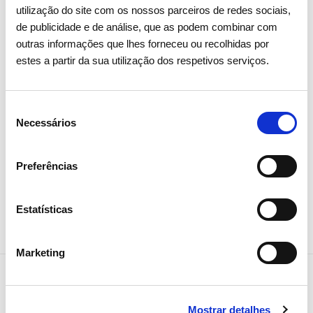
utilização do site com os nossos parceiros de redes sociais,
É também uma forma de integrarmos as nossas
de publicidade e de análise, que as podem combinar com
infraestruturas nas comunidades locais", referiu ainda. A
outras informações que lhes forneceu ou recolhidas por
cerimónia de abertura contou com a presença de cerca de 50
estes a partir da sua utilização dos respetivos serviços.
crianças do Agrupamento de Escolas Silves Sul, da autarquia
de Silves e de várias entidades locais, que podem agora
usufruir deste espaço gerido pela freguesia.
Seleção
Necessários
de
consentimento
Preferências
Partilhar notícia
Estatísticas
Marketing
Notícias relacionadas
Mostrar detalhes