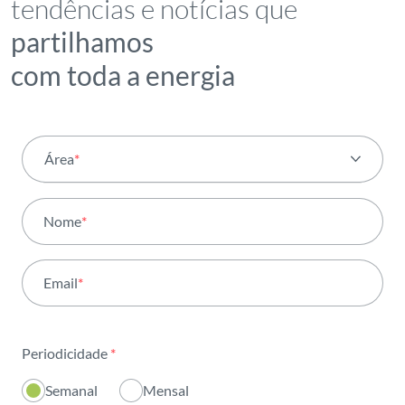
tendências e notícias que
partilhamos
com toda a energia
Área
*
Todas as áreas
Nome
*
Atividade
Email
*
Institucional
Sustentabilidade
Periodicidade
*
Inovação
Semanal
Mensal
Investidores