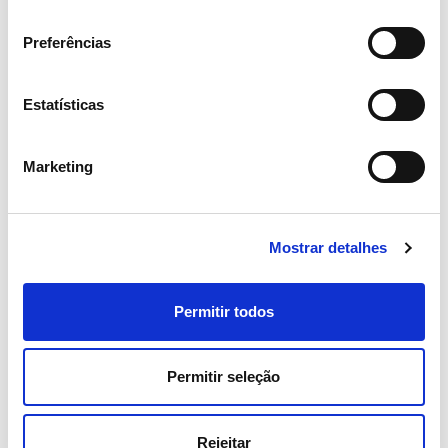
consentimento
Preferências
Estatísticas
15 ABRIL 2026
Marketing
Assembleia Geral de Acionistas
2026 aprova todos os pontos
com larga maioria
Mostrar detalhes
Investidores
Institucional
Permitir todos
Permitir seleção
Rejeitar