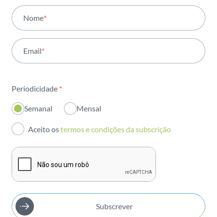
Todas as áreas
Nome
*
Atividade
Email
*
Institucional
Sustentabilidade
Periodicidade
*
Inovação
Semanal
Mensal
Investidores
Aceito os
termos e condições da subscrição
Publicações
Subscrever