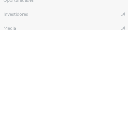
Investidores
Media
Glossário REN
Canal de denúncias REN
Siga-nos em