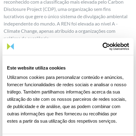
reconhecido com a classificação mais elevada pelo Carbon
Disclosure Project (CDP), uma organização sem fins
lucrativos que gere o único sistema de divulgação ambiental
independente do mundo. A REN foi elevada ao nível A -
Climate Change, apenas atribuído a organizações com
práticas de excelência.
No dia 21 de abril, a REN adquiriu a TENSA, uma empresa
chilena que possui e opera aproximadamente 190 km de
linhas de transmissão elétrica. A transação enquadra-se no
Este website utiliza cookies
plano estratégico da REN que prevê, em complemento à
Utilizamos cookies para personalizar conteúdo e anúncios,
estratégia de crescimento orgânico no Chile, a execução de
fornecer funcionalidades de redes sociais e analisar o nosso
aquisições pontuais de ativos em operação, com uma
tráfego. Também partilhamos informações acerca da sua
dimensão e um perfil de risco e de retorno adequados.
utilização do site com os nossos parceiros de redes sociais,
Finalmente, e como amplamente divulgado, no dia 28 de abril
de publicidade e de análise, que as podem combinar com
pelas 11h33 ocorreu um incidente que a falha geral do
outras informações que lhes forneceu ou recolhidas por
Sistema Elétrico Nacional. As causas prováveis ainda se
estes a partir da sua utilização dos respetivos serviços.
encontram em fase de apuramento, embora tudo aponte para
que não tenha tido origem em Portugal. A recuperação do