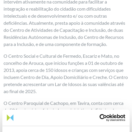
intervém ativamente na comunidade para facilitar a
integração e reabilitação do cidadão com dificuldades
intelectuais e de desenvolvimento e/ ou com outras
deficiências. Atualmente, presta apoio à comunidade através
do Centro de Atividades de Capacitação e Inclusão, de duas
Residências Autónomas de Inclusão, do Centro de Recursos
para a Inclusão, e de uma componente de formação.
O Centro Social e Cultural de Fermedo, Escariz e Mato, no
concelho de Arouca, que iniciou funções a 01 de outubro de
2013, apoia cerca de 150 idosos e crianças com serviços que
incluem Centro de Dia, Apoio Domiciliário e Creche. O Centro
pretende acrescentar um Lar de Idosos às suas valências até
ao final de 2025.
O Centro Paroquial de Cachopo, em Tavira, conta com cerca
de 50 funcionários, foi criado por iniciativa da Fábrica da
Igreja Paroquial de Cachopo, a 6 de abril de 1990 e localiza-se
numa freguesia isolada, constituída, em grande número, por
uma população extremamente envelhecida, que manifesta