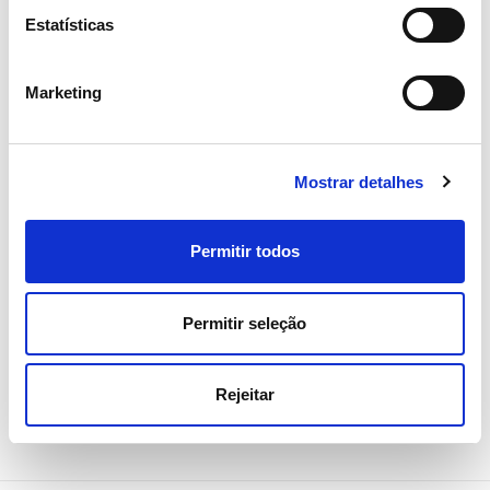
Estatísticas
Marketing
05 AGOSTO 2026
Revista TIME volta a distinguir
REN como uma das empresas
Mostrar detalhes
mais sustentáveis do mundo
Permitir todos
Sustentabilidade
Permitir seleção
Rejeitar