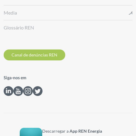
Media
Glossário REN
Canal de denúncias REN
Siga-nos em
Descarregar a
App REN Energia